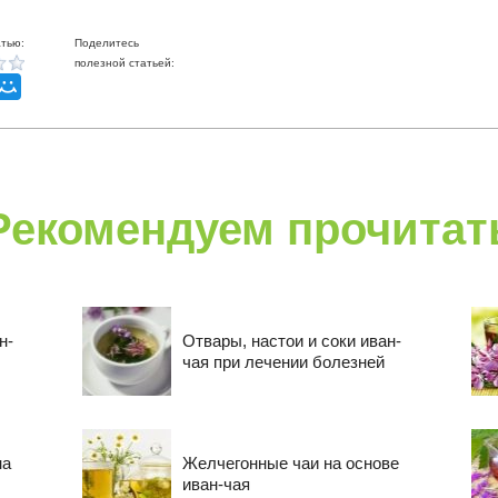
тью:
Поделитесь
полезной статьей:
Рекомендуем прочитат
н-
Отвары, настои и соки иван-
чая при лечении болезней
на
Желчегонные чаи на основе
иван-чая