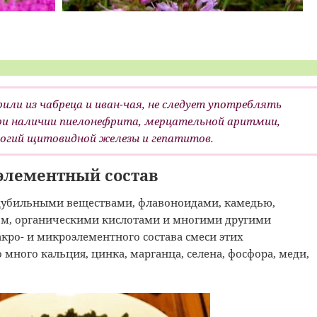
или из чабреца и иван-чая, не следует употреблять
ри наличии пиелонефрита, мерцательной аритмии,
логий щитовидной железы и гепатитов.
элементный состав
а дубильными веществами, флавоноидами, камедью,
ом, органическими кислотами и многими другими
ро- и микроэлементного состава смеси этих
много кальция, цинка, марганца, селена, фосфора, меди,