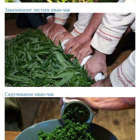
Завяливание листьев иван-чая
Cкручивание иван-чая