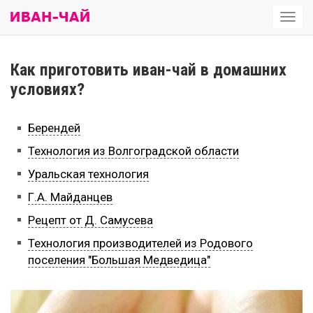
Откр
мен
Как приготовить иван-чай в домашних
условиях?
Берендей
Технология из Волгоградской области
Уральская технология
Г.А. Майданцев
Рецепт от Д. Самусева
Технология производителей из Родового
поселения "Большая Медведица"