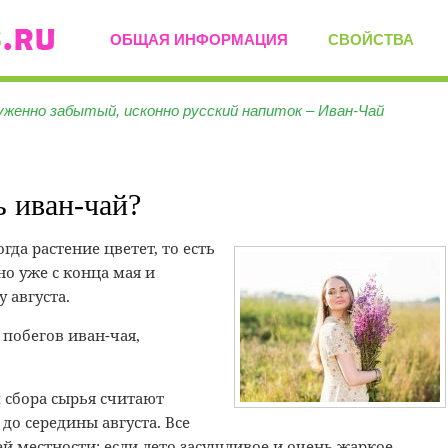
ОБЩАЯ ИНФОРМАЦИЯ
СВОЙСТВА
уженно забытый, исконно русский напиток – Иван-Чай
ь иван-чай?
гда растение цветет, то есть
о уже с конца мая и
 августа.
побегов иван-чая,
сбора сырья считают
до середины августа. Все
й местности: если лето засушливое и очень жаркое,