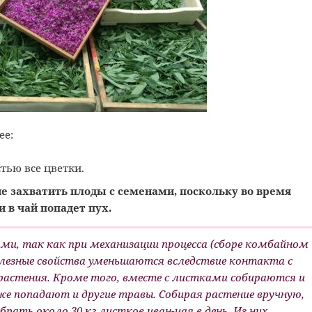
ее:
тью все цветки.
е захватить плоды с семенами, поскольку во время
и в чай попадет пух.
ми, так как при механизации процесса (сборе комбайном
олезные свойства уменьшаются вследствие контакта с
астения. Кроме того, вместе с листками собираются и
же попадают и другие травы. Собирая растение вручную,
брать около 30 кг листков иван-чая в день. Из них