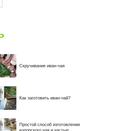
ь
Cкручивание иван-чая
Как заготовить иван-чай?
Простой способ изготовления
копорского чая и частые